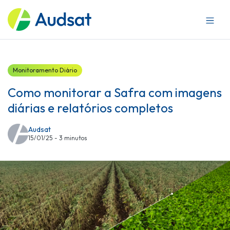
Sobre a Audsat
Mercados
Produtos
Blog
Monitoramento Diário
Trabalhe conosco
Como monitorar a Safra com imagens
diárias e relatórios completos
Audsat
15/01/25 - 3 minutos