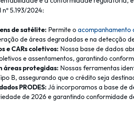
ntabilidade e a conformidade regulatória, e 
nº 5.193/2024:
ns de satélite:
Permite o
acompanhamento co
peração de áreas degradadas e na detecção d
s e CARs coletivos:
Nossa base de dados abran
oletivos e assentamentos, garantindo conform
m áreas protegidas:
Nossas ferramentas ident
 Tipo B, assegurando que o crédito seja destin
 dados PRODES:
Já incorporamos a base de
oriedade de 2026 e garantindo conformidade d