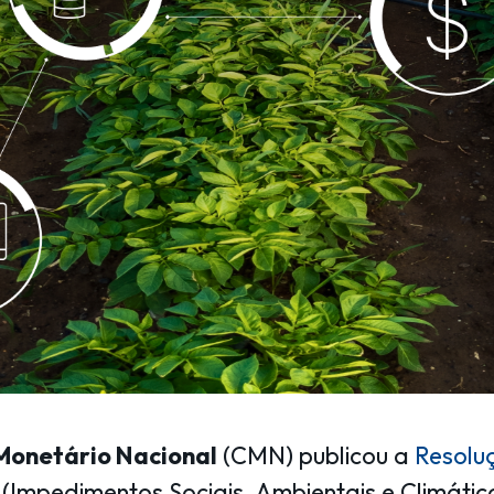
Monetário Nacional
(CMN) publicou a
Resolu
(Impedimentos Sociais, Ambientais e Climátic