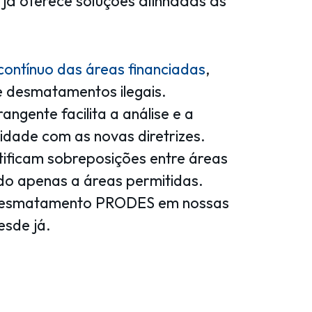
já oferece soluções alinhadas às
ntínuo das áreas financiadas
,
e desmatamentos ilegais.
gente facilita a análise e a
idade com as novas diretrizes.
ificam sobreposições entre áreas
ado apenas a áreas permitidas.
 desmatamento PRODES em nossas
esde já.