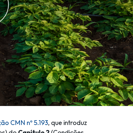
ção CMN nº 5.193
, que introduz
os) do
Capítulo 2
(Condições