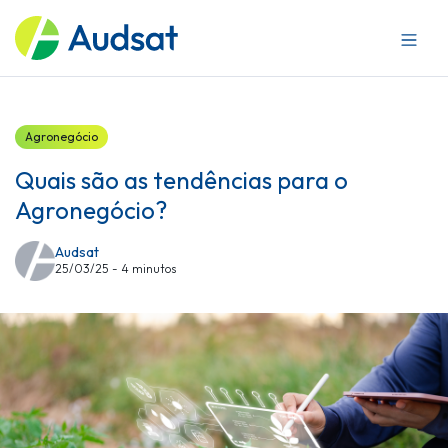
Sobre a Audsat
Mercados
Produtos
Blog
Agronegócio
Trabalhe conosco
Quais são as tendências para o
Agronegócio?
Audsat
25/03/25 - 4 minutos