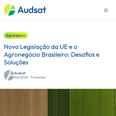
Sobre a Audsat
Mercados
Produtos
Blog
Agronegócio
Trabalhe conosco
Nova Legislação da UE e o
Agronegócio Brasileiro: Desafios e
Soluções
Audsat
04/12/24 - 5 minutos