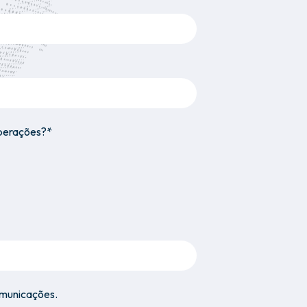
operações?*
omunicações.