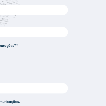
operações?*
omunicações.